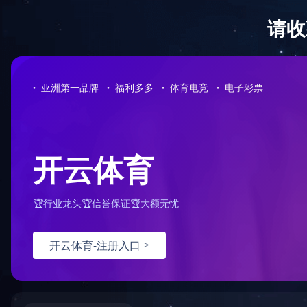
欢迎来到乐鱼网页版!