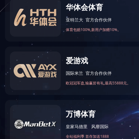
上一页:
白沟大都仕（白沟地标性建筑）
下一页:
马家疃农贸市场
新
新闻
新闻